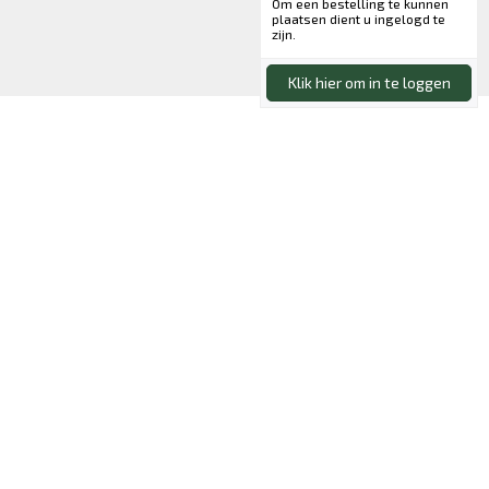
Om een bestelling te kunnen
plaatsen dient u ingelogd te
zijn.
Klik hier om in te loggen