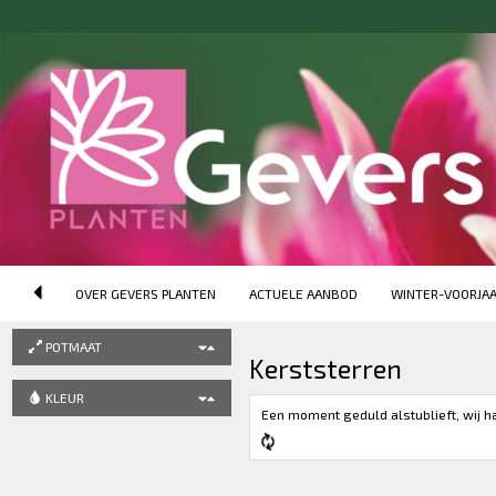
VOLGORDE
Productnaam (oplopend)
OMSCHRIJVING (ZOEKEN)
OVER GEVERS PLANTEN
ACTUELE AANBOD
WINTER-VOORJA
PRODUCTGROEP
POTMAAT
Kerststerren
KLEUR
Een moment geduld alstublieft, wij h