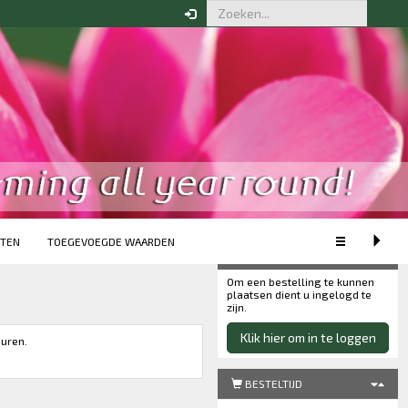
WEERGAVE
XS
S
M
L
XL
Uitgebreide weergave
Minimale weergave
TEN
TOEGEVOEGDE WAARDEN
Uw bestelling
Om een bestelling te kunnen
plaatsen dient u ingelogd te
zijn.
Klik hier om in te loggen
duren.
BESTELTIJD