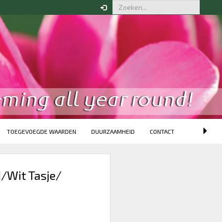
Uw bestelling
Om een bestelling te kunnen
plaatsen dient u ingelogd te
zijn.
Klik hier om in te loggen
GERELATEERDE
PRODUCTEN
TOEGEVOEGDE WAARDEN
DUURZAAMHEID
CONTACT
/Wit Tasje/